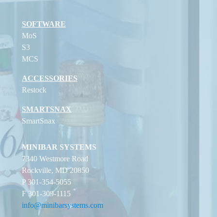
SOFTWARE
MoS
S3
MCS
ACCESSORIES
Restock
SMARTSNAX
SmartSnax
MINIBAR SYSTEMS
7340 Westmore Road
Rockville, MD 20850
P 301-354-5055
F 301-309-1115
info@minibarsystems.com