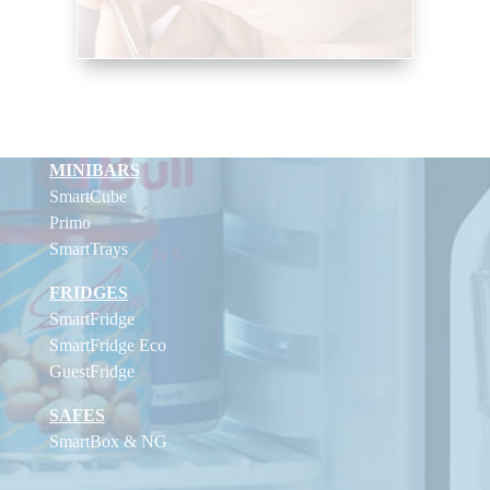
MINIBARS
SmartCube
Primo
SmartTrays
FRIDGES
SmartFridge
SmartFridge Eco
GuestFridge
SAFES
SmartBox & NG