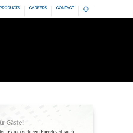
PRODUCTS
CAREERS
CONTACT
ür Gäste!
sign, extrem geringem Energieverbrauch