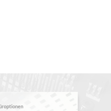
FTUNG
üroptionen