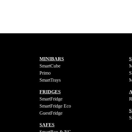
MINIBARS
SmartCube
Primo
S
SmartTrays
FRIDGES
SmartFridge
R
SmartFridge Eco
GuestFridge
S
SAFES
SmartBox & NG