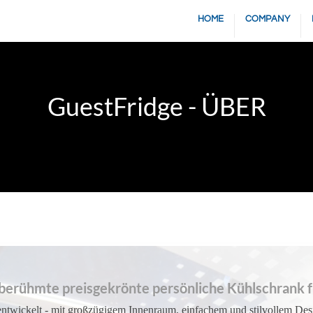
HOME
COMPANY
GuestFridge - ÜBER
berühmte preisgekrönte persönliche Kühlschrank f
entwickelt - mit großzügigem Innenraum, einfachem und stilvollem De