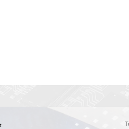
tFridge - TÜRSTIL & BELÜ
T