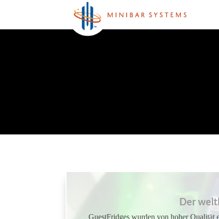
Der welt
GuestFridges wurden von hoher Qualität 